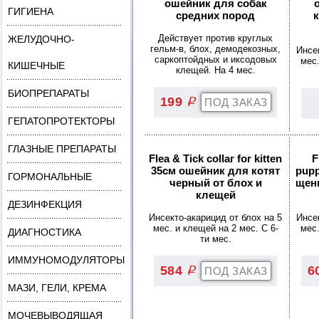
ошейник для собак
ГИГИЕНА
средних пород
Действует против круглых
ЖЕЛУДОЧНО-
гельм-в, блох, демодекозных,
Инсе
саркоптойдных и иксодовых
мес.
КИШЕЧНЫЕ
клещей. На 4 мес.
БИОПРЕПАРАТЫ
199
q
ГЕПАТОПРОТЕКТОРЫ
ГЛАЗНЫЕ ПРЕПАРАТЫ
Flea & Tick collar for kitten
F
35см ошейник для котят
pupp
ГОРМОНАЛЬНЫЕ
черный от блох и
щенк
клещей
ДЕЗИНФЕКЦИЯ
Инсекто-акарицид от блох на 5
Инсе
мес. и клещей на 2 мес. С 6-
мес.
ДИАГНОСТИКА
ти мес.
ИММУНОМОДУЛЯТОРЫ
584
6
q
МАЗИ, ГЕЛИ, КРЕМА
МОЧЕВЫВОДЯЩАЯ