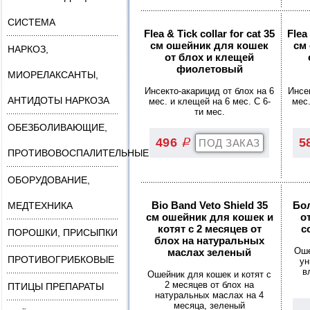
СИСТЕМА
Flea & Tick collar for cat 35
Flea 
см ошейник для кошек
см
НАРКОЗ,
от блох и клещей
фиолетовый
МИОРЕЛАКСАНТЫ,
Инсекто-акарицид от блох на 6
Инсе
АНТИДОТЫ НАРКОЗА
мес. и клещей на 6 мес. С 6-
мес.
ти мес.
ОБЕЗБОЛИВАЮЩИЕ,
496
5
q
ПРОТИВОВОСПАЛИТЕЛЬНЫЕ
ОБОРУДОВАНИЕ,
Bio Band Veto Shield 35
Бо
МЕДТЕХНИКА
см ошейник для кошек и
о
котят с 2 месяцев от
с
ПОРОШКИ, ПРИСЫПКИ
блох на натуральных
Оше
маслах зеленый
ПРОТИВОГРИБКОВЫЕ
ун
в
Ошейник для кошек и котят с
2 месяцев от блох на
ПТИЦЫ ПРЕПАРАТЫ
натуральных маслах на 4
месяца, зеленый