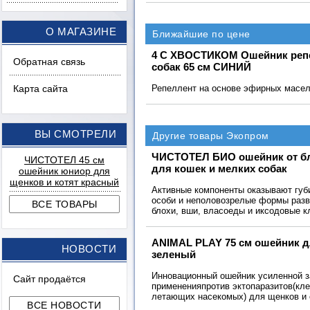
О МАГАЗИНЕ
Ближайшие по цене
4 С ХВОСТИКОМ Ошейник реп
Обратная связь
собак 65 см СИНИЙ
Карта сайта
Репеллент на основе эфирных масел 
ВЫ СМОТРЕЛИ
Другие товары Экопром
ЧИСТОТЕЛ БИО ошейник от бл
ЧИСТОТЕЛ 45 см
для кошек и мелких собак
ошейник юниор для
щенков и котят красный
Активные компоненты оказывают губ
особи и неполовозрелые формы разви
блохи, вши, власоеды и иксодовые к
ANIMAL PLAY 75 см ошейник д
НОВОСТИ
зеленый
Инновационный ошейник усиленной 
Сайт продаётся
примененияпротив эктопаразитов(кле
летающих насекомых) для щенков и 