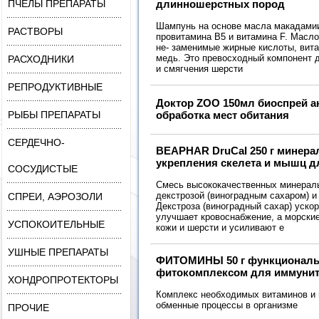
ПЧЁЛЫ ПРЕПАРАТЫ
длинношерстных пород
Шампунь на основе масла макадамии
РАСТВОРЫ
провитамина В5 и витамина F. Масл
не- заменимые жирные кислоты, вита
медь. Это превосходный компонент д
РАСХОДНИКИ
и смягчения шерсти
РЕПРОДУКТИВНЫЕ
Доктор ZOO 150мл биоспрей а
РЫБЫ ПРЕПАРАТЫ
обработка мест обитания
СЕРДЕЧНО-
BEAPHAR DruCal 250 г минера
укрепления скелета и мышц д
СОСУДИСТЫЕ
Смесь высококачественных минерал
декстрозой (виноградным сахаром) 
СПРЕИ, АЭРОЗОЛИ
Декстроза (виноградный сахар) уско
улучшает кровоснабжение, а морски
УСПОКОИТЕЛЬНЫЕ
кожи и шерсти и усиливают е
УШНЫЕ ПРЕПАРАТЫ
ФИТОМИНЫ 50 г функциональ
фитокомплексом для иммунит
ХОНДРОПРОТЕКТОРЫ
Комплекс необходимых витаминов и 
обменные процессы в организме
ПРОЧИЕ