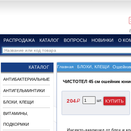
РАСПРОДАЖА
КАТАЛОГ
ВОПРОСЫ
НОВИНКИ
О КО
Главная
БЛОХИ, КЛЕЩИ
Ошейник
КАТАЛОГ
АНТИБАКТЕРИАЛЬНЫЕ
ЧИСТОТЕЛ 45 см ошейник юнио
АНТИГЕЛЬМИНТИКИ
204
шт.
q
БЛОХИ, КЛЕЩИ
ВИТАМИНЫ,
ПОДКОРМКИ
Инсекто-акарицид от блох и кл