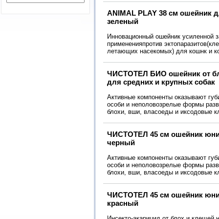
ANIMAL PLAY 38 см ошейник 
зеленый
Инновационный ошейник усиленной 
примененияпротив эктопаразитов(кле
летающих насекомых) для кошнк и ко
ЧИСТОТЕЛ БИО ошейник от бл
для средних и крупных собак
Активные компоненты оказывают губ
особи и неполовозрелые формы разви
блохи, вши, власоеды и иксодовые к
ЧИСТОТЕЛ 45 см ошейник юни
черный
Активные компоненты оказывают губ
особи и неполовозрелые формы разви
блохи, вши, власоеды и иксодовые 
ЧИСТОТЕЛ 45 см ошейник юни
красный
Инсекто-акарицид от блох и клещей н