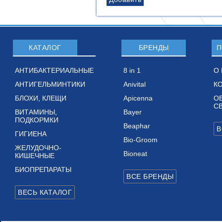
КАТАЛОГ
БРЕНДЫ
П
АНТИБАКТЕРИАЛЬНЫЕ
8 in 1
О
АНТИГЕЛЬМИНТИКИ
Anivital
К
БЛОХИ, КЛЕЩИ
Apicenna
О
С
ВИТАМИНЫ,
Bayer
ПОДКОРМКИ
Beaphar
ГИГИЕНА
Bio-Groom
ЖЕЛУДОЧНО-
Bioneat
КИШЕЧНЫЕ
БИОПРЕПАРАТЫ