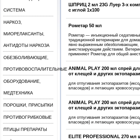
ШПРИЦ 2 мл 23G Луер 3-х ко
с иглой 1х100
СИСТЕМА
НАРКОЗ,
Рометар 50 мл
МИОРЕЛАКСАНТЫ,
Рометар — инъекционный седативный
традиционной ветеринарии для дома
явно выраженным обезболивающим, 
АНТИДОТЫ НАРКОЗА
анестезирующим действием. Ветери
применяют Рометар для общей анест
ОБЕЗБОЛИВАЮЩИЕ,
ANIMAL PLAY 200 мл спрей дл
ПРОТИВОВОСПАЛИТЕЛЬНЫЕ
от клещей и других эктопараз
ОБОРУДОВАНИЕ,
для отпугивания эктопаразитов (икс
власоедов) и летающих кровососущи
МЕДТЕХНИКА
ANIMAL PLAY 200 мл спрей дл
ПОРОШКИ, ПРИСЫПКИ
от клещей и других эктопараз
ПРОТИВОГРИБКОВЫЕ
для отпугивания эктопаразитов (икс
власоедов) и летающих кровососущи
ПТИЦЫ ПРЕПАРАТЫ
ELITE PROFESSIONAL 270 мл 