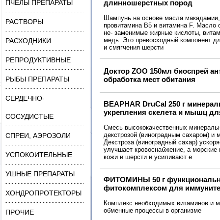
ПЧЁЛЫ ПРЕПАРАТЫ
длинношерстных пород
Шампунь на основе масла макадамии,
РАСТВОРЫ
провитамина В5 и витамина F. Масло
не- заменимые жирные кислоты, витами
медь. Это превосходный компонент дл
РАСХОДНИКИ
и смягчения шерсти
РЕПРОДУКТИВНЫЕ
Доктор ZOO 150мл биоспрей ан
РЫБЫ ПРЕПАРАТЫ
обработка мест обитания
СЕРДЕЧНО-
BEAPHAR DruCal 250 г минерал
укрепления скелета и мышц дл
СОСУДИСТЫЕ
Смесь высококачественных минераль
декстрозой (виноградным сахаром) и 
СПРЕИ, АЭРОЗОЛИ
Декстроза (виноградный сахар) ускор
улучшает кровоснабжение, а морские
УСПОКОИТЕЛЬНЫЕ
кожи и шерсти и усиливают е
УШНЫЕ ПРЕПАРАТЫ
ФИТОМИНЫ 50 г функциональн
фитокомплексом для иммуните
ХОНДРОПРОТЕКТОРЫ
Комплекс необходимых витаминов и м
обменные процессы в организме
ПРОЧИЕ