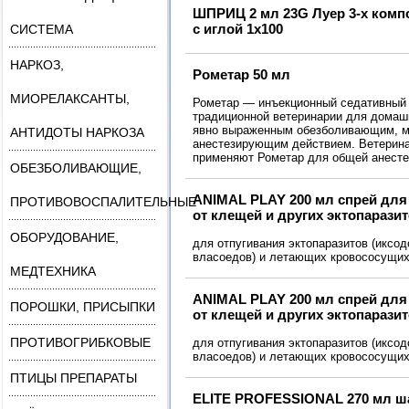
ШПРИЦ 2 мл 23G Луер 3-х ком
с иглой 1х100
СИСТЕМА
НАРКОЗ,
Рометар 50 мл
МИОРЕЛАКСАНТЫ,
Рометар — инъекционный седативный 
традиционной ветеринарии для домаш
явно выраженным обезболивающим, м
АНТИДОТЫ НАРКОЗА
анестезирующим действием. Ветерин
применяют Рометар для общей анесте
ОБЕЗБОЛИВАЮЩИЕ,
ANIMAL PLAY 200 мл спрей дл
ПРОТИВОВОСПАЛИТЕЛЬНЫЕ
от клещей и других эктопарази
ОБОРУДОВАНИЕ,
для отпугивания эктопаразитов (иксод
власоедов) и летающих кровососущих
МЕДТЕХНИКА
ANIMAL PLAY 200 мл спрей для
ПОРОШКИ, ПРИСЫПКИ
от клещей и других эктопарази
ПРОТИВОГРИБКОВЫЕ
для отпугивания эктопаразитов (иксод
власоедов) и летающих кровососущих
ПТИЦЫ ПРЕПАРАТЫ
ELITE PROFESSIONAL 270 мл ш