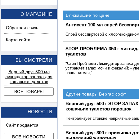
О МАГАЗИНЕ
Ближайшие по цене
Антисепт 100 мл спрей бесспир
Обратная связь
Спрей бесспиртовой с хлоргексидино
Карта сайта
STOP-ПРОБЛЕМА 350 г ликвида
туалетов
ВЫ СМОТРЕЛИ
"Стоп Проблема Ликвидатор запаха дл
устраняет запах мочи и фекалий; - ув
Верный друг 500 мл
наполнителя;"
ликвидатор запаха для
кошачьих туалетов
Другие товары Вергас софт
Верный друг 500 г STOP ЗАПАХ
кошачьих туалетов порошок
НОВОСТИ
Нейтрализует стойкие неприятные зап
Сайт продаётся
Верный друг 300 г присыпка дл
выделений животных