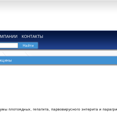
ОМПАНИИ
КОНТАКТЫ
кцины
умы плотоядных, гепатита, парвовирусного энтерита и парагр