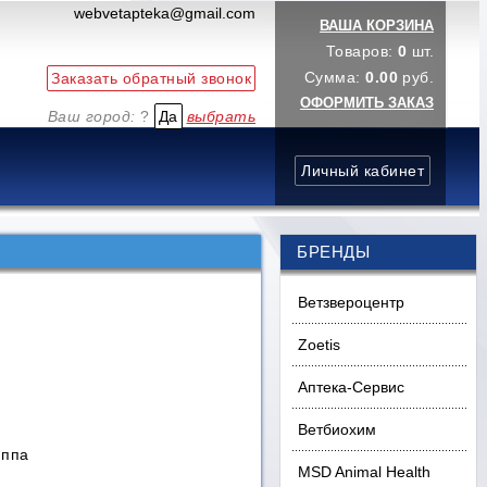
webvetapteka@gmail.com
ВАША КОРЗИНА
Товаров:
0
шт.
Сумма:
0.00
руб.
ОФОРМИТЬ ЗАКАЗ
Ваш город:
?
выбрать
БРЕНДЫ
Ветзвероцентр
Zoetis
Аптека-Сервис
Ветбиохим
иппа
MSD Animal Health