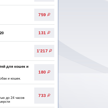
759
q
131
20
q
1'217
q
тей для кошек и
180
q
обак и кошек.
733
q
ью до 24 часов
шерсти