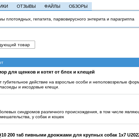
ИКИ
ОТЗЫВЫ
ФАЙЛЫ
ОБЗОРЫ
ы плотоядных, гепатита, парвовирусного энтерита и парагриппа
ют
р для щенков и котят от блох и клещей
 губительное действие на взрослые особи и неполовозрелые форм
 власоеды и иксодовые клещи.
болевых синдромов различного происхождения, в том числе явля
мешательства, у собак и кошек
10 200 таб пивными дрожжами для крупных собак 1х7 U202