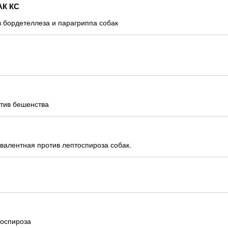
АК КС
в бордетеллеза и парагриппа собак
тив бешенства
валентная против лептоспироза собак.
тоспироза