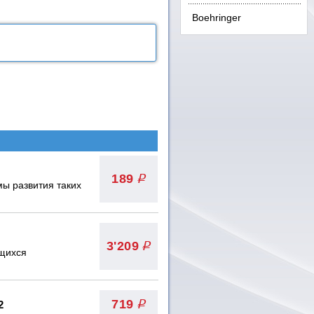
Boehringer
189
q
ы развития таких
3'209
q
ющихся
719
2
q