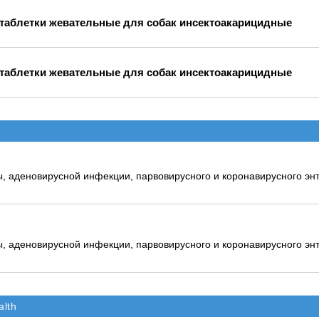
2 таблетки жевательные для собак инсектоакарицидные
2 таблетки жевательные для собак инсектоакарицидные
, аденовирусной инфекции, парвовирусного и коронавирусного энт
, аденовирусной инфекции, парвовирусного и коронавирусного энт
lth