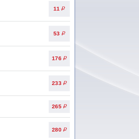
11
q
53
q
176
q
233
q
265
q
280
q