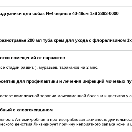
одгузники для собак №4 черные 40-48см 1х6 3383-0000
знотравье 200 мл туба крем для ухода с флорализином 1х
ботки помещений от паразитов
 стадии развит. ), муравьев, тараканов на 2 мес.
осептик для профилактики и лечения инфекций мочевых пу
оставе комплексной терапии мочекаменной болезни и циститов у с
бный с хлоргексидином
вность Антимикробная и противогрибковая активность длительност
ческого действия Ликвидирует причину неприятного запаха кожи и 