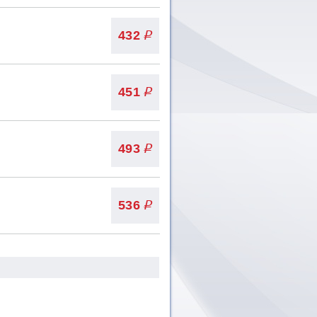
432
q
451
q
493
q
536
q