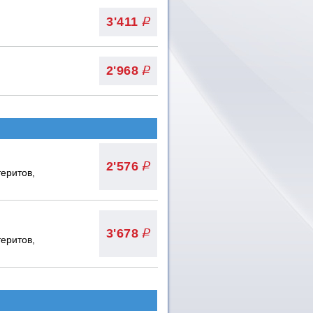
3'411
q
2'968
q
2'576
q
еритов,
3'678
q
еритов,