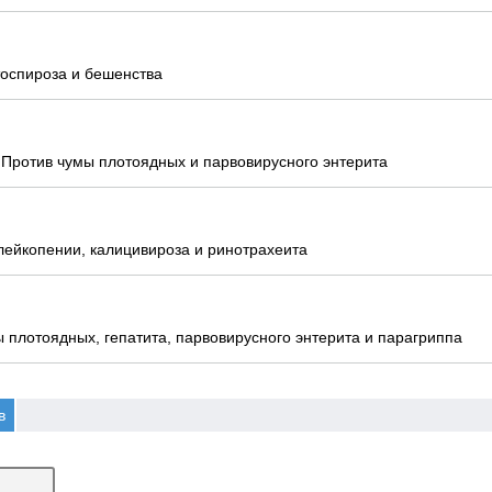
оспироза и бешенства
 Против чумы плотоядных и парвовирусного энтерита
ейкопении, калицивироза и ринотрахеита
 плотоядных, гепатита, парвовирусного энтерита и парагриппа
в