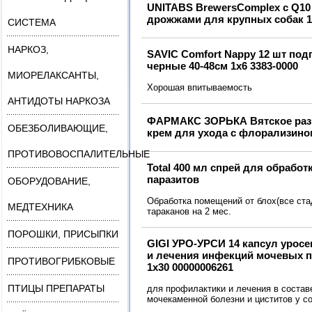
UNITABS BrewersComplex с Q10
дрожжами для крупных собак 1
СИСТЕМА
НАРКОЗ,
SAVIC Comfort Nappy 12 шт под
черные 40-48см 1х6 3383-0000
МИОРЕЛАКСАНТЫ,
Хорошая впитываемость
АНТИДОТЫ НАРКОЗА
ФАРМАКС ЗОРЬКА Вятское разн
ОБЕЗБОЛИВАЮЩИЕ,
крем для ухода с флорализино
ПРОТИВОВОСПАЛИТЕЛЬНЫЕ
Total 400 мл спрей для обрабо
паразитов
ОБОРУДОВАНИЕ,
Обработка помещений от блох(все стад
МЕДТЕХНИКА
тараканов на 2 мес.
ПОРОШКИ, ПРИСЫПКИ
GIGI УРО-УРСИ 14 капсул урос
и лечения инфекций мочевых п
ПРОТИВОГРИБКОВЫЕ
1х30 00000006261
ПТИЦЫ ПРЕПАРАТЫ
для профилактики и лечения в состав
мочекаменной болезни и циститов у со