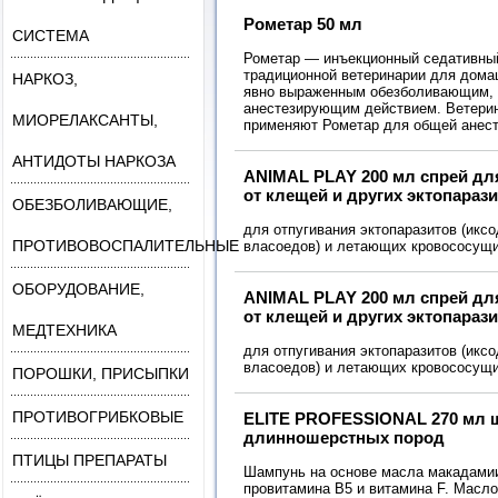
Рометар 50 мл
СИСТЕМА
Рометар — инъекционный седативный
традиционной ветеринарии для дома
НАРКОЗ,
явно выраженным обезболивающим, 
анестезирующим действием. Ветери
МИОРЕЛАКСАНТЫ,
применяют Рометар для общей анест
АНТИДОТЫ НАРКОЗА
ANIMAL PLAY 200 мл спрей дл
от клещей и других эктопараз
ОБЕЗБОЛИВАЮЩИЕ,
для отпугивания эктопаразитов (икс
ПРОТИВОВОСПАЛИТЕЛЬНЫЕ
власоедов) и летающих кровососущи
ОБОРУДОВАНИЕ,
ANIMAL PLAY 200 мл спрей дл
от клещей и других эктопараз
МЕДТЕХНИКА
для отпугивания эктопаразитов (икс
власоедов) и летающих кровососущи
ПОРОШКИ, ПРИСЫПКИ
ПРОТИВОГРИБКОВЫЕ
ELITE PROFESSIONAL 270 мл 
длинношерстных пород
ПТИЦЫ ПРЕПАРАТЫ
Шампунь на основе масла макадамии
провитамина В5 и витамина F. Масл