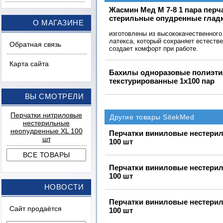
Жасмин Мед М 7-8 1 пара пер
стерильные опудренные глад
О МАГАЗИНЕ
изготовлены из высококачественного
латекса, который сохраняет естеств
Обратная связь
создает комфорт при работе.
Карта сайта
Бахилы одноразовые полиэт
текстурированные 1х100 пар
ВЫ СМОТРЕЛИ
Перчатки нитриловые
Другие товары SitekMed
нестерильные
неопудренные XL 100
Перчатки виниловые нестери
шт
100 шт
Перчатки виниловые нестери
100 шт
НОВОСТИ
Перчатки виниловые нестери
Сайт продаётся
100 шт