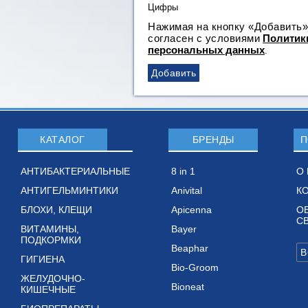
Нажимая на кнопку «Добавить»
согласен с условиями
Политик
персональных данных
.
КАТАЛОГ
БРЕНДЫ
П
АНТИБАКТЕРИАЛЬНЫЕ
8 in 1
О
АНТИГЕЛЬМИНТИКИ
Anivital
К
БЛОХИ, КЛЕЩИ
Apicenna
О
С
ВИТАМИНЫ,
Bayer
ПОДКОРМКИ
Beaphar
ГИГИЕНА
Bio-Groom
ЖЕЛУДОЧНО-
Bioneat
КИШЕЧНЫЕ